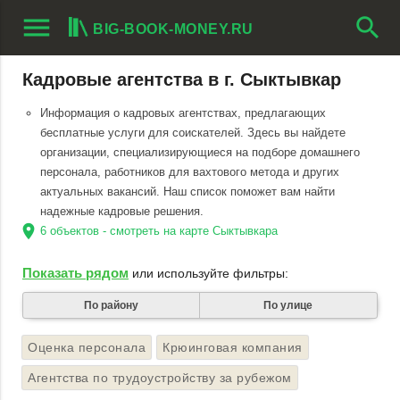
menu
search
BIG-BOOK-MONEY.RU
Кадровые агентства в г. Сыктывкар
Информация о кадровых агентствах, предлагающих
бесплатные услуги для соискателей. Здесь вы найдете
организации, специализирующиеся на подборе домашнего
персонала, работников для вахтового метода и других
актуальных вакансий. Наш список поможет вам найти
надежные кадровые решения.
location_on
6 объектов - смотреть на карте Сыктывкара
Показать рядом
или используйте фильтры:
По району
По улице
Оценка персонала
Крюинговая компания
Агентства по трудоустройству за рубежом