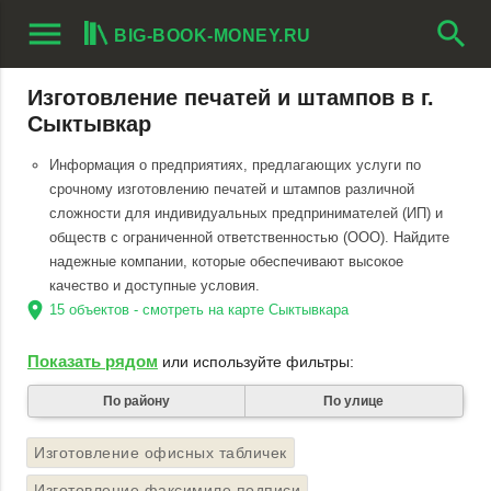
menu
search
BIG-BOOK-MONEY.RU
Изготовление печатей и штампов в г.
Сыктывкар
Информация о предприятиях, предлагающих услуги по
срочному изготовлению печатей и штампов различной
сложности для индивидуальных предпринимателей (ИП) и
обществ с ограниченной ответственностью (ООО). Найдите
надежные компании, которые обеспечивают высокое
качество и доступные условия.
location_on
15 объектов - смотреть на карте Сыктывкара
Показать рядом
или используйте фильтры:
По району
По улице
Изготовление офисных табличек
Изготовление факсимиле подписи